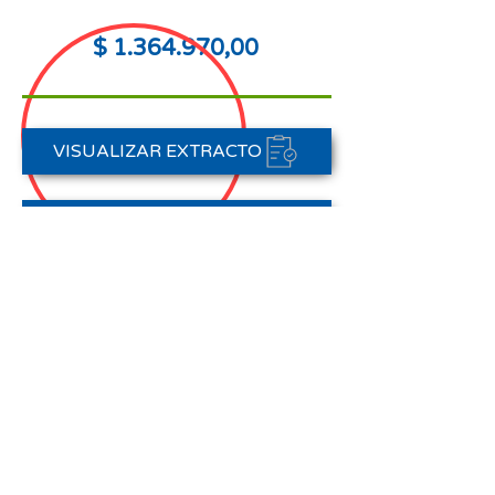
$
1.364.970
,00
VISUALIZAR EXTRACTO
FORMAS DE PAGO
CONTACTAR A CARTERA
Nota aclaratoria:
Este Estado de Cuenta corresponde
al periodo del 01 de abril al 30 de
abril de 2026,
no registra pagos efectuados en el