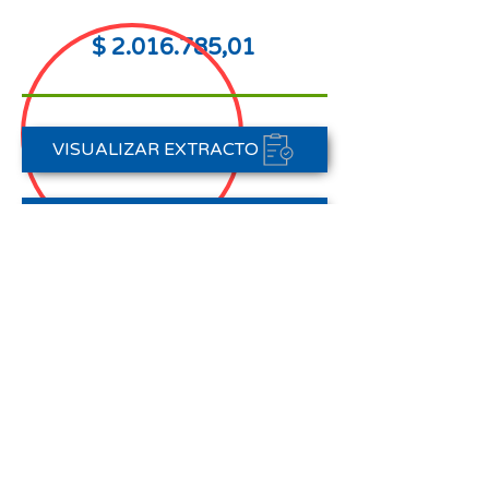
$
2.016.785
,01
VISUALIZAR EXTRACTO
FORMAS DE PAGO
CONTACTAR A CARTERA
Nota aclaratoria:
Este Estado de Cuenta corresponde
al periodo del 01 de abril al 30 de
abril de 2026,
no registra pagos efectuados en el