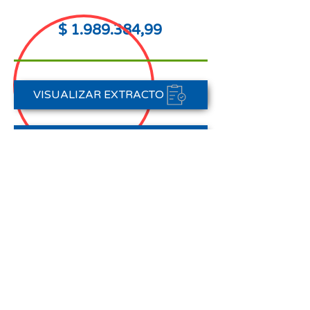
$
1.989.384
,99
VISUALIZAR EXTRACTO
FORMAS DE PAGO
CONTACTAR A CARTERA
Nota aclaratoria:
Este Estado de Cuenta corresponde
al periodo del 01 de abril al 30 de
abril de 2026,
no registra pagos efectuados en el