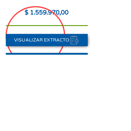
$
1.559.970
,00
VISUALIZAR EXTRACTO
FORMAS DE PAGO
CONTACTAR A CARTERA
Nota aclaratoria:
Este Estado de Cuenta corresponde
al periodo del 01 de abril al 30 de
abril de 2026,
no registra pagos efectuados en el