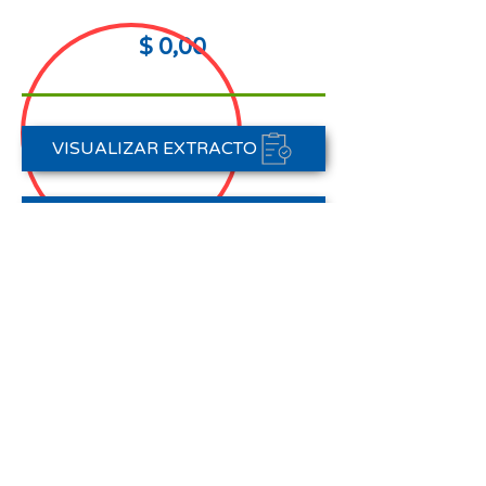
$ 0,00
VISUALIZAR EXTRACTO
FORMAS DE PAGO
CONTACTAR A CARTERA
Nota aclaratoria:
Este Estado de Cuenta corresponde
al periodo del 01 de abril al 30 de
abril de 2026,
no registra pagos efectuados en el