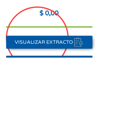
$ 0,00
VISUALIZAR EXTRACTO
FORMAS DE PAGO
CONTACTAR A CARTERA
Nota aclaratoria:
Este Estado de Cuenta corresponde
al periodo del 01 de abril al 30 de
abril de 2026,
no registra pagos efectuados en el