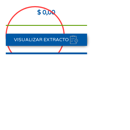
$ 0,00
VISUALIZAR EXTRACTO
FORMAS DE PAGO
CONTACTAR A CARTERA
Nota aclaratoria:
Este Estado de Cuenta corresponde
al periodo del 01 de abril al 30 de
abril de 2026,
no registra pagos efectuados en el