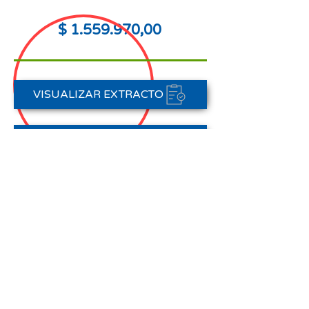
$
1.559.970
,00
VISUALIZAR EXTRACTO
FORMAS DE PAGO
CONTACTAR A CARTERA
Nota aclaratoria:
Este Estado de Cuenta corresponde
al periodo del 01 de abril al 30 de
abril de 2026,
no registra pagos efectuados en el