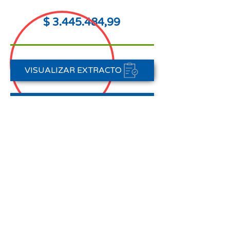
$
3.445.484
,99
VISUALIZAR EXTRACTO
FORMAS DE PAGO
CONTACTAR A CARTERA
Nota aclaratoria:
Este Estado de Cuenta corresponde
al periodo del 01 de abril al 30 de
abril de 2026,
no registra pagos efectuados en el