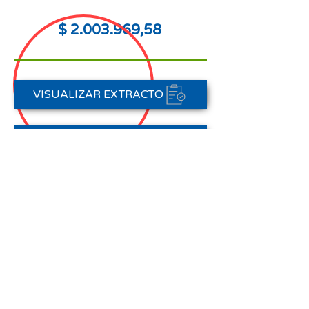
$
2.003.969
,58
VISUALIZAR EXTRACTO
FORMAS DE PAGO
CONTACTAR A CARTERA
Nota aclaratoria:
Este Estado de Cuenta corresponde
al periodo del 01 de abril al 30 de
abril de 2026,
no registra pagos efectuados en el