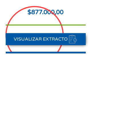
$877.000,00
VISUALIZAR EXTRACTO
FORMAS DE PAGO
CONTACTAR A CARTERA
Nota aclaratoria:
Este Estado de Cuenta corresponde
al periodo del 01 de enero al 31 de
enero de 2026,
no registra pagos efectuados en el