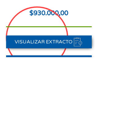
$930.000,00
VISUALIZAR EXTRACTO
FORMAS DE PAGO
CONTACTAR A CARTERA
Nota aclaratoria:
Este Estado de Cuenta corresponde
al periodo del 01 de enero al 31 de
enero de 2026,
no registra pagos efectuados en el