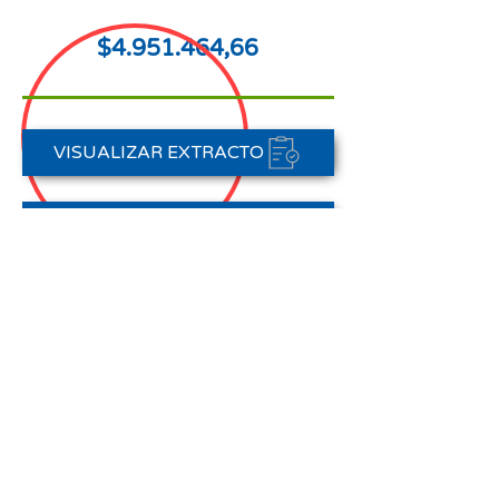
$4.951.464,66
VISUALIZAR EXTRACTO
FORMAS DE PAGO
CONTACTAR A CARTERA
Nota aclaratoria:
Este Estado de Cuenta corresponde
al periodo del 01 de enero al 31 de
enero de 2026,
no registra pagos efectuados en el