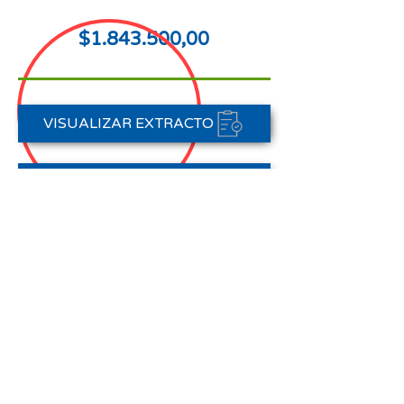
$1.843.500,00
VISUALIZAR EXTRACTO
FORMAS DE PAGO
CONTACTAR A CARTERA
Nota aclaratoria:
Este Estado de Cuenta corresponde
al periodo del 01 de enero al 31 de
enero de 2026,
no registra pagos efectuados en el