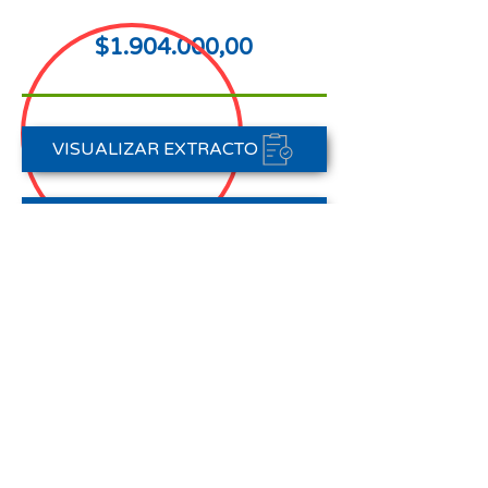
$1.904.000,00
VISUALIZAR EXTRACTO
FORMAS DE PAGO
CONTACTAR A CARTERA
Nota aclaratoria:
Este Estado de Cuenta corresponde
al periodo del 01 de enero al 31 de
enero de 2026,
no registra pagos efectuados en el