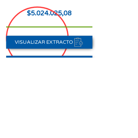
$5.024.025,08
VISUALIZAR EXTRACTO
FORMAS DE PAGO
CONTACTAR A CARTERA
Nota aclaratoria:
Este Estado de Cuenta corresponde
al periodo del 01 de enero al 31 de
enero de 2026,
no registra pagos efectuados en el