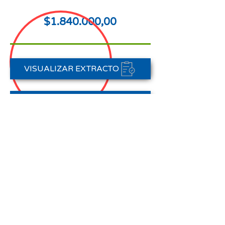
$1.840.000,00
VISUALIZAR EXTRACTO
FORMAS DE PAGO
CONTACTAR A CARTERA
Nota aclaratoria:
Este Estado de Cuenta corresponde
al periodo del 01 de enero al 31 de
enero de 2026,
no registra pagos efectuados en el