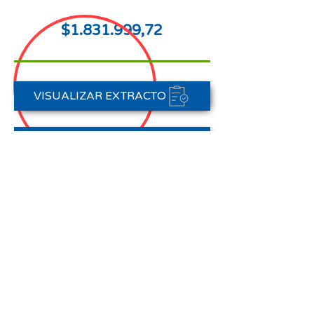
$1.831.999,72
VISUALIZAR EXTRACTO
FORMAS DE PAGO
CONTACTAR A CARTERA
Nota aclaratoria:
Este Estado de Cuenta corresponde
al periodo del 01 de enero al 31 de
enero de 2026,
no registra pagos efectuados en el