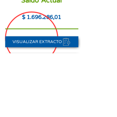
Saldo Actual
$
1.696.286
,01
VISUALIZAR EXTRACTO
PORTAL DE PAGOS
CONTACTAR A CARTERA
Nota aclaratoria:
Este Estado de Cuenta corresponde
al periodo del 01 de agosto al 31 de
agosto de 2025,