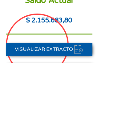
Saldo Actual
$
2.155.683
,80
VISUALIZAR EXTRACTO
PORTAL DE PAGOS
CONTACTAR A CARTERA
Nota aclaratoria:
Este Estado de Cuenta corresponde
al periodo del 01 de agosto al 31 de
agosto de 2025,