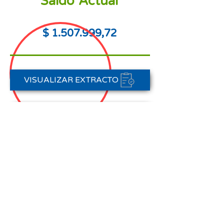
Saldo Actual
$
1.507.999
,72
VISUALIZAR EXTRACTO
PORTAL DE PAGOS
CONTACTAR A CARTERA
Nota aclaratoria:
Este Estado de Cuenta corresponde
al periodo del 01 de agosto al 31 de
agosto de 2025,