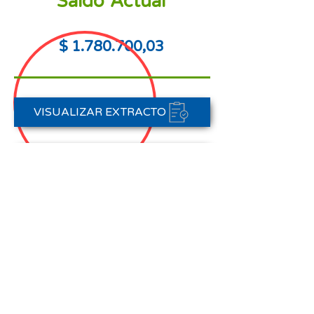
Saldo Actual
$
1.780.700
,03
VISUALIZAR EXTRACTO
PORTAL DE PAGOS
CONTACTAR A CARTERA
Nota aclaratoria:
Este Estado de Cuenta corresponde
al periodo del 01 de agosto al 31 de
agosto de 2025,