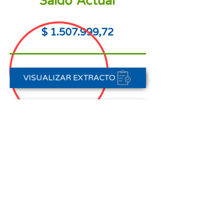
Saldo Actual
$
1.507.999
,72
VISUALIZAR EXTRACTO
PORTAL DE PAGOS
CONTACTAR A CARTERA
Nota aclaratoria:
Este Estado de Cuenta corresponde
al periodo del 01 de agosto al 31 de
agosto de 2025,