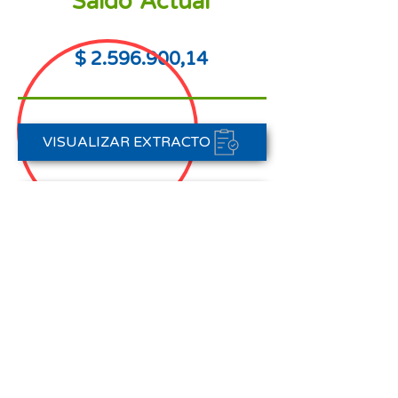
Saldo Actual
$
2.596.900
,14
VISUALIZAR EXTRACTO
PORTAL DE PAGOS
CONTACTAR A CARTERA
Nota aclaratoria:
Este Estado de Cuenta corresponde
al periodo del 01 de agosto al 31 de
agosto de 2025,