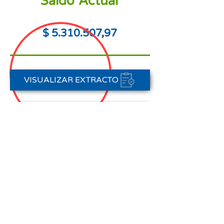
Saldo Actual
$
5.310.507
,97
VISUALIZAR EXTRACTO
PORTAL DE PAGOS
CONTACTAR A CARTERA
Nota aclaratoria:
Este Estado de Cuenta corresponde
al periodo del 01 de agosto al 31 de
agosto de 2025,