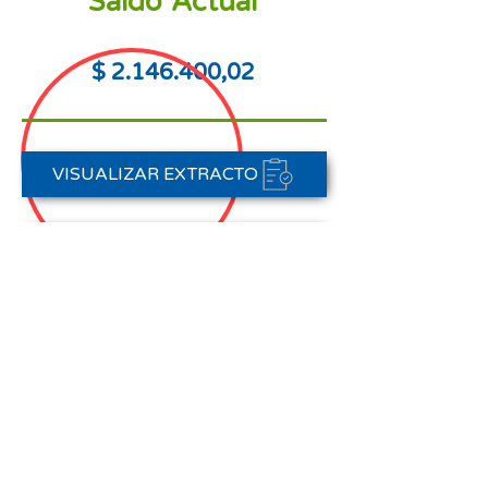
Saldo Actual
$
2.146.400
,02
VISUALIZAR EXTRACTO
PORTAL DE PAGOS
CONTACTAR A CARTERA
Nota aclaratoria:
Este Estado de Cuenta corresponde
al periodo del 01 de agosto al 31 de
agosto de 2025,