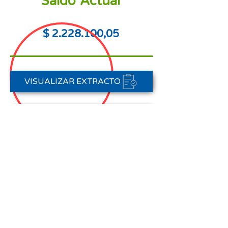
Saldo Actual
$
2.228.100
,05
VISUALIZAR EXTRACTO
PORTAL DE PAGOS
CONTACTAR A CARTERA
Nota aclaratoria:
Este Estado de Cuenta corresponde
al periodo del 01 de agosto al 31 de
agosto de 2025,