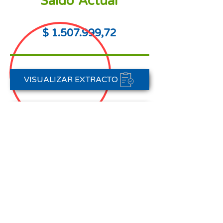
Saldo Actual
$
1.507.999
,72
VISUALIZAR EXTRACTO
PORTAL DE PAGOS
CONTACTAR A CARTERA
Nota aclaratoria:
Este Estado de Cuenta corresponde
al periodo del 01 de agosto al 31 de
agosto de 2025,