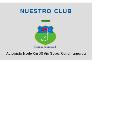
NUESTRO CLUB
Autopista Norte Km 30 Vía Sopó, Cundinamarca
PBX
(601) 8713640
Contáctenos
HORARIOS
Martes a domingo y festivos de 5:30 am a 7:00
pm
Algunas zonas y areas de servicio tienen un