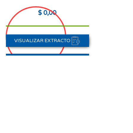
$ 0,00
VISUALIZAR EXTRACTO
FORMAS DE PAGO
CONTACTAR A CARTERA
Nota aclaratoria:
Este Estado de Cuenta corresponde
al periodo del 01 de abril al 30 de
abril de 2026,
no registra pagos efectuados en el