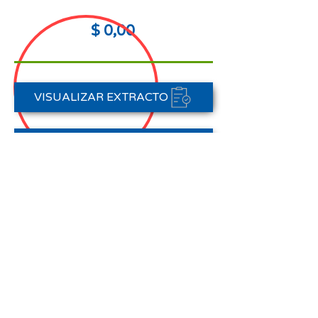
$ 0,00
VISUALIZAR EXTRACTO
FORMAS DE PAGO
CONTACTAR A CARTERA
Nota aclaratoria:
Este Estado de Cuenta corresponde
al periodo del 01 de abril al 30 de
abril de 2026,
no registra pagos efectuados en el